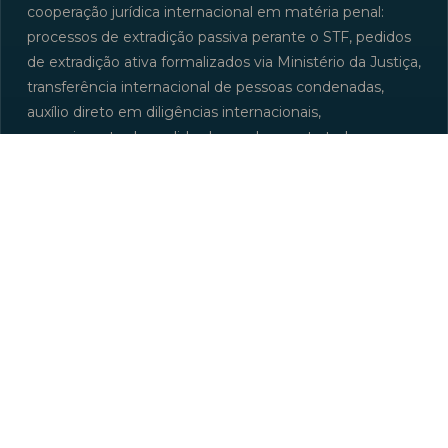
cooperação jurídica internacional em matéria penal:
processos de extradição passiva perante o STF, pedidos
de extradição ativa formalizados via Ministério da Justiça,
transferência internacional de pessoas condenadas,
auxílio direto em diligências internacionais,
cumprimento de pedidos baseados em tratados
bilaterais ou multilaterais (MLATs — Mutual Legal
Assistance Treaties) e articulação com defesa
estrangeira no país requerente ou requerido. A banca
conduz casos envolvendo cidadãos europeus, sul-
americanos, do Oriente Médio e de outras regiões, em
diálogo direto com escritórios estrangeiros e com
órgãos brasileiros de cooperação.
Contexto da banca
A atuação do escritório em extradição e cooperação